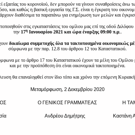
 εξαιτίας του κορονοϊού, δεν μπορούν να γίνουν συναθροίσεις άνω τ
όσο, και καθώς η βασική εργασία της Γ.Σ. είναι η έγκριση του οικονο
πάρχουν διαθέσιμα τα παραπάνω για ενημέρωση των μελών και έγκρισή
τοποιηθούν στις εγκαταστάσεις του ομίλου μας επί της οδού Διλόφ
η
την
17
Ιανουαρίου 2021 και ώρα έναρξης 09:00 π.μ
..
έχουν
δικαίωμα συμμετοχής όλα τα τακτοποιημένα οικονομικώς μ
σύμφωνα με την παρ. 12.8 του άρθρου 12 του Καταστατικού.
μφωνα με το άρθρο 17 του Καταστατικού έχουν τα μέλη του Ομίλου μ
και με την προϋπόθεση ότι είναι οικονομικά τακτοποιημένα.
ευση θα επαναληφθεί στον ίδιο τόπο και χρόνο την επόμενη Κυριακή
Μεταμόρφωση, 2 Δεκεμβρίου 2020
ΔΡΟΣ Ο ΓΕΝΙΚΟΣ ΓΡΑΜΜΑΤΕΑΣ Η
Αναστασία Ανδρέου Δημήτρης Καστάνη Α